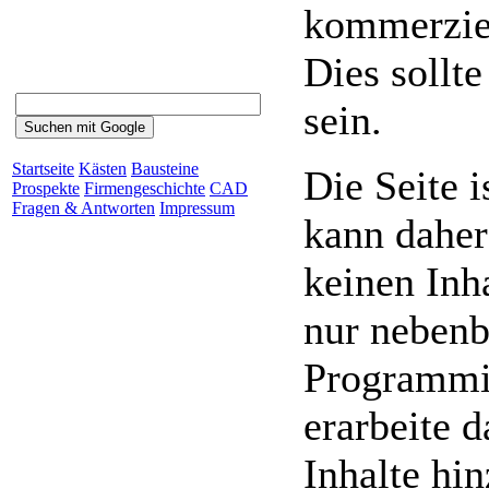
kommerziel
Dies sollte
sein.
Startseite
Kästen
Bausteine
Die Seite 
Prospekte
Firmengeschichte
CAD
Fragen & Antworten
Impressum
kann daher
keinen Inha
nur nebenb
Programmie
erarbeite d
Inhalte hi